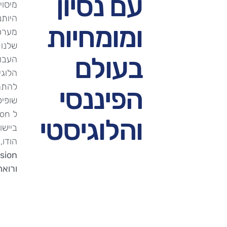
עם נסיון
מיסוי
היותנ
ומומחיות
שלנו 
בעולם
העבו
הלוגי
להתממ
הפיננסי
שופיפיי, Commerce
והלוגיסטי
ביישו
הודו,
ורואה