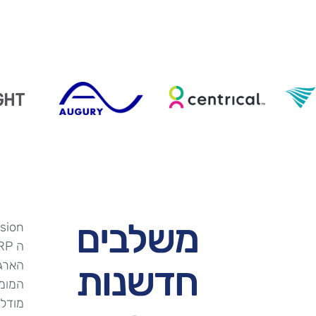
משלבים
הארגונית 
חדשנות
המומח
מודלי